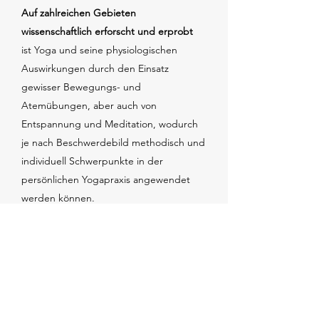
Auf zahlreichen Gebieten
wissenschaftlich erforscht und erprobt
ist Yoga und seine physiologischen
Auswirkungen durch den Einsatz
gewisser Bewegungs- und
Atemübungen, aber auch von
Entspannung und Meditation, wodurch
je nach Beschwerdebild methodisch und
individuell Schwerpunkte in der
persönlichen Yogapraxis angewendet
werden können.
Yoga ist ein umfangreicher und
holistischer Ansatz
,
der prinzipiell nicht eine rein
symptomorientierte Anwendung findet.
Vielmehr bringt Yoga Einfluss auf den